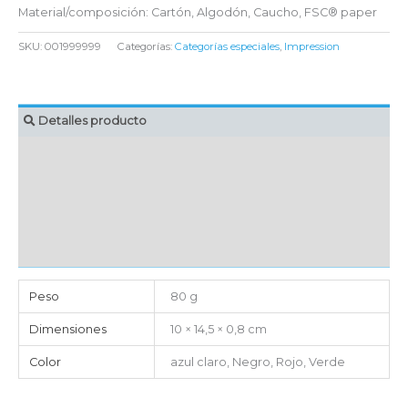
Material/composición: Cartón, Algodón, Caucho, FSC® paper
SKU:
001999999
Categorías:
Categorías especiales
,
Impression
Detalles producto
MARCAJE
EMBALAJE UNITARIO
CAJA DE ENVÍO
IMPORTACIÓN
Peso
80 g
Dimensiones
10 × 14,5 × 0,8 cm
Color
azul claro, Negro, Rojo, Verde