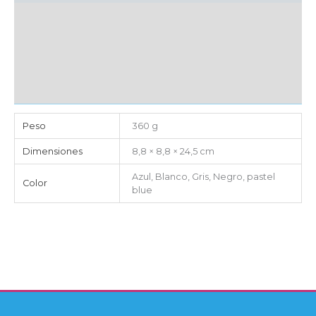
MARCAJE
EMBALAJE UNITARIO
CAJA DE ENVÍO
IMPORTACIÓN
Peso
360 g
Dimensiones
8,8 × 8,8 × 24,5 cm
Azul, Blanco, Gris, Negro, pastel
Color
blue