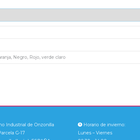
AJE UNITARIO
CAJA DE ENVÍO
IMPORTACIÓN
aranja, Negro, Rojo, verde claro
o Industrial de Onzonilla
Horario de invierno:
Parcela G-17
Lunes – Viernes