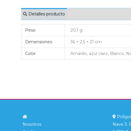
Detalles producto
MARCAJE
EMBAL
Peso
20,1 g
Dimensiones
36 × 2,5 × 21 cm
Color
Amarillo, azul claro, Blanco, N
Polígon
Nosotros
Nave 3. 