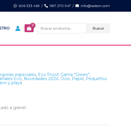
606 333 469
/
987 270 947
/
info@asleon.com
Buscar
por:
Buscar
ISTRO
egorías especiales
,
Eco Proof
,
Gama "Green"
,
eriales Eco
,
Novedades 2024
,
Ocio
,
Papel
,
Pequeños
ano y playa
ado a granel.