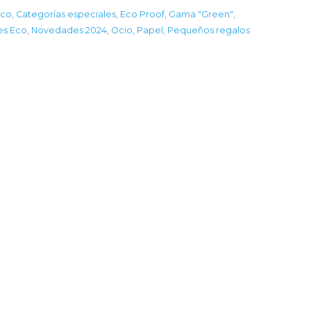
Eco
,
Categorías especiales
,
Eco Proof
,
Gama "Green"
,
es Eco
,
Novedades 2024
,
Ocio
,
Papel
,
Pequeños regalos