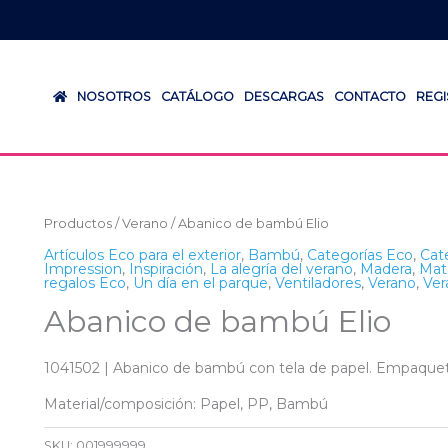
NOSOTROS
CATÁLOGO
DESCARGAS
CONTACTO
REG
Productos
/
Verano
/ Abanico de bambú Elio
Artículos Eco para el exterior
,
Bambú
,
Categorías Eco
,
Cat
Impression
,
Inspiración
,
La alegría del verano
,
Madera
,
Mat
regalos Eco
,
Un día en el parque
,
Ventiladores
,
Verano
,
Ver
Abanico de bambú Elio
1041502 | Abanico de bambú con tela de papel. Empaquet
Material/composición: Papel, PP, Bambú
SKU:
001999999